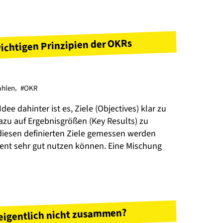
ichtigen Prinzipien der OKRs
ahlen
,
#OKR
ee dahinter ist es, Ziele (Objectives) klar zu
azu auf Ergebnisgrößen (Key Results) zu
i diesen definierten Ziele gemessen werden
ent sehr gut nutzen können. Eine Mischung
 eigentlich nicht zusammen?