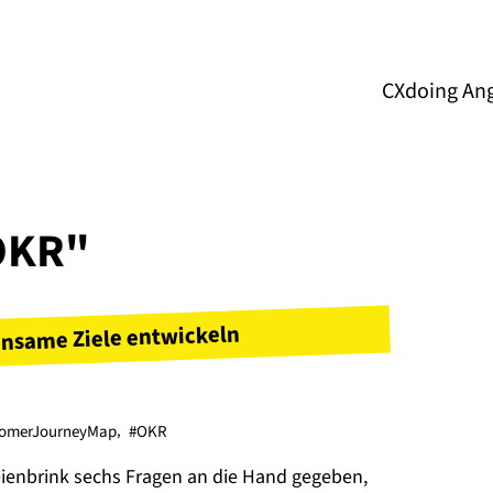
CXdoing An
#OKR"
nsame Ziele entwickeln
tomerJourneyMap
,
#OKR
ienbrink sechs Fragen an die Hand gegeben,