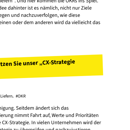
 liefern“. Und hier kommen die OKRs ins Spiel.
ee dahinter ist es nämlich, nicht nur Ziele
ulegen und nachzuverfolgen, wie diese
einen oder dem anderen wird da vielleicht das
tzen Sie unser „CX-Strategie
Liefern
,
#OKR
nigung. Seitdem ändert sich das
sierung nimmt Fahrt auf, Werte und Prioritäten
die CX-Strategie. In vielen Unternehmen wird der
tegie zu überprüfen und nachzujustieren.