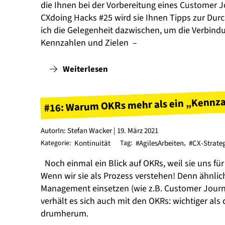
die Ihnen bei der Vorbereitung eines Customer
CXdoing Hacks #25 wird sie Ihnen Tipps zur Du
ich die Gelegenheit dazwischen, um die Verbin
Kennzahlen und Zielen –
Weiterlesen
#16: Warum OKRs mehr als ein „Kennz
AutorIn: Stefan Wacker | 19. März 2021
Kategorie:
Kontinuität
Tag:
#AgilesArbeiten
,
#CX-Strate
Noch einmal ein Blick auf OKRs, weil sie uns f
Wenn wir sie als Prozess verstehen! Denn ähnlic
Management einsetzen (wie z.B. Customer Journ
verhält es sich auch mit den OKRs: wichtiger als 
drumherum.