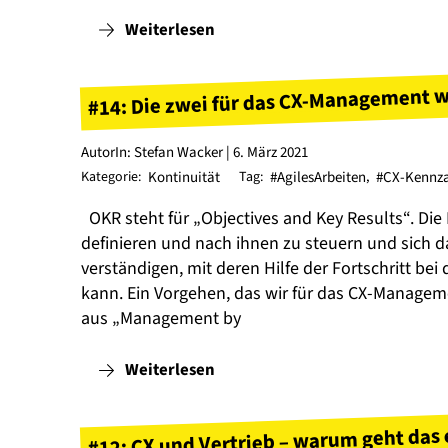
Weiterlesen
#14: Die zwei für das CX-Management w
AutorIn: Stefan Wacker | 6. März 2021
Kategorie:
Kontinuität
Tag:
#AgilesArbeiten
,
#CX-Kennz
OKR steht für „Objectives and Key Results“. Die Id
definieren und nach ihnen zu steuern und sich d
verständigen, mit deren Hilfe der Fortschritt be
kann. Ein Vorgehen, das wir für das CX-Managem
aus „Management by
Weiterlesen
#12: CX und Vertrieb – warum geht das