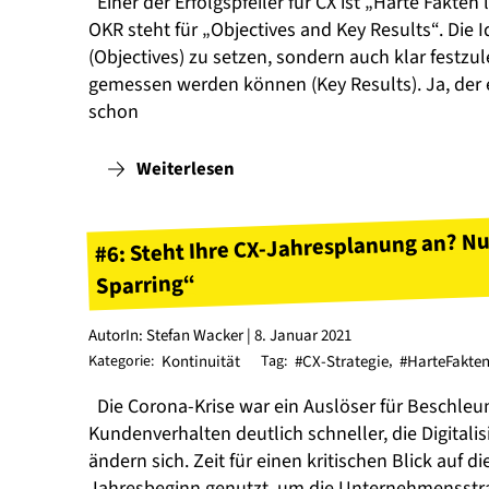
Einer der Erfolgspfeiler für CX ist „Harte Fakten
OKR steht für „Objectives and Key Results“. Die Id
(Objectives) zu setzen, sondern auch klar festz
gemessen werden können (Key Results). Ja, der 
schon
Weiterlesen
#6: Steht Ihre CX-Jahresplanung an? Nu
Sparring“
AutorIn: Stefan Wacker | 8. Januar 2021
Kategorie:
Kontinuität
Tag:
#CX-Strategie
,
#HarteFakten
Die Corona-Krise war ein Auslöser für Beschleu
Kundenverhalten deutlich schneller, die Digitali
ändern sich. Zeit für einen kritischen Blick auf 
Jahresbeginn genutzt, um die Unternehmensstra