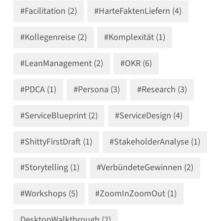
#Facilitation (2)
#HarteFaktenLiefern (4)
#Kollegenreise (2)
#Komplexität (1)
#LeanManagement (2)
#OKR (6)
#PDCA (1)
#Persona (3)
#Research (3)
#ServiceBlueprint (2)
#ServiceDesign (4)
#ShittyFirstDraft (1)
#StakeholderAnalyse (1)
#Storytelling (1)
#VerbündeteGewinnen (2)
#Workshops (5)
#ZoomInZoomOut (1)
DesktopWalkthrough (2)