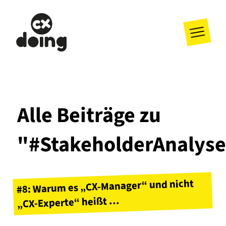
Alle Beiträge zu
"#StakeholderAnalys
#8: Warum es „CX-Manager“ und nicht
„CX-Experte“ heißt …