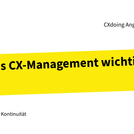
CXdoing An
das CX-Management wichti
 Kontinuität