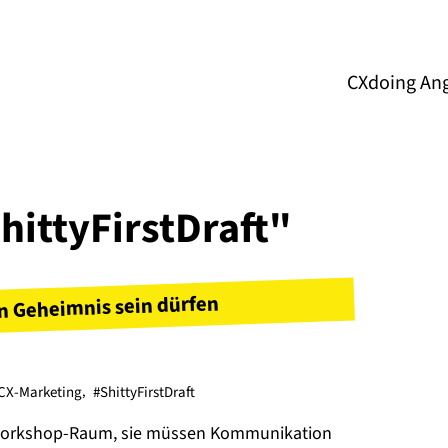
CXdoing An
ShittyFirstDraft"
 Geheimnis sein dürfen
CX-Marketing
,
#ShittyFirstDraft
 Workshop-Raum, sie müssen Kommunikation