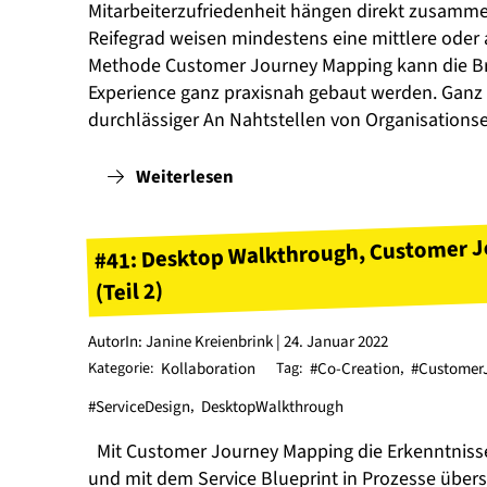
Mitarbeiterzufriedenheit hängen direkt zusam
Reifegrad weisen mindestens eine mittlere oder a
Methode Customer Journey Mapping kann die B
Experience ganz praxisnah gebaut werden. Ganz
durchlässiger An Nahtstellen von Organisationse
Weiterlesen
#41: Desktop Walkthrough, Customer J
(Teil 2)
AutorIn: Janine Kreienbrink | 24. Januar 2022
Kategorie:
Kollaboration
Tag:
#Co-Creation
,
#Customer
#ServiceDesign
,
DesktopWalkthrough
Mit Customer Journey Mapping die Erkenntniss
und mit dem Service Blueprint in Prozesse übers