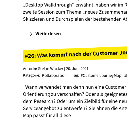
„Desktop Walkthrough“ erwähnt, haben wir im Ra
zweite Session zum Thema „neues Zusammenarb
Skizzieren und Durchspielen der bestehenden A
Weiterlesen
#26: Was kommt nach der Customer Jo
AutorIn: Stefan Wacker | 20. Juni 2021
Kategorie:
Kollaboration
Tag:
#CustomerJourneyMap
,
#
Wann verwendet man denn nun eine Customer Jo
Orientierung zu verschaffen? Oder als geeignetes
dem Research? Oder um ein Zielbild für eine ne
Serviceangebot zu entwerfen? Sie ahnen die Ant
Map passt für all diese