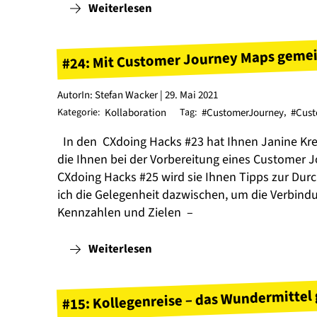
Weiterlesen
#24: Mit Customer Journey Maps gemei
AutorIn: Stefan Wacker | 29. Mai 2021
Kategorie:
Kollaboration
Tag:
#CustomerJourney
,
#Cus
In den CXdoing Hacks #23 hat Ihnen Janine Kre
die Ihnen bei der Vorbereitung eines Customer
CXdoing Hacks #25 wird sie Ihnen Tipps zur Du
ich die Gelegenheit dazwischen, um die Verbin
Kennzahlen und Zielen –
Weiterlesen
#15: Kollegenreise – das Wundermittel