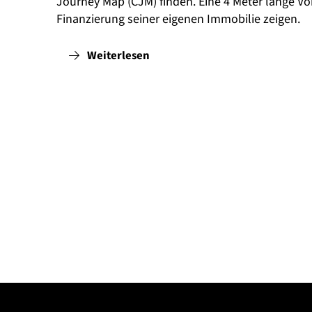
Journey Map (CJM) finden. Eine 4 Meter lange V
Finanzierung seiner eigenen Immobilie zeigen.
Weiterlesen