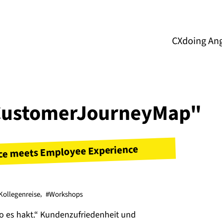
CXdoing An
"#CustomerJourneyMap"
nce meets Employee Experience
Kollegenreise
,
#Workshops
 es hakt.“ Kundenzufriedenheit und