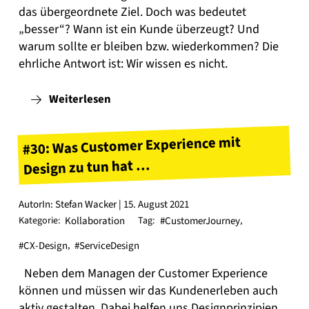
das übergeordnete Ziel. Doch was bedeutet
„besser“? Wann ist ein Kunde überzeugt? Und
warum sollte er bleiben bzw. wiederkommen? Die
ehrliche Antwort ist: Wir wissen es nicht.
Weiterlesen
#30: Was Customer Experience mit
Design zu tun hat …
AutorIn: Stefan Wacker | 15. August 2021
Kategorie:
Kollaboration
Tag:
#CustomerJourney
,
#CX-Design
,
#ServiceDesign
Neben dem Managen der Customer Experience
können und müssen wir das Kundenerleben auch
aktiv gestalten. Dabei helfen uns Designprinzipien