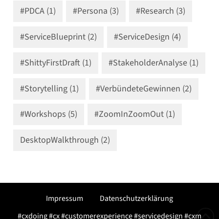
#PDCA (1)
#Persona (3)
#Research (3)
#ServiceBlueprint (2)
#ServiceDesign (4)
#ShittyFirstDraft (1)
#StakeholderAnalyse (1)
#Storytelling (1)
#VerbündeteGewinnen (2)
#Workshops (5)
#ZoomInZoomOut (1)
DesktopWalkthrough (2)
Impressum
Datenschutzerklärung
#cxdoing #cx #customerexperience #servicedesign #cxm