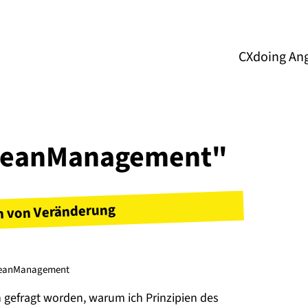
CXdoing An
"#LeanManagement"
n von Veränderung
eanManagement
h gefragt worden, warum ich Prinzipien des