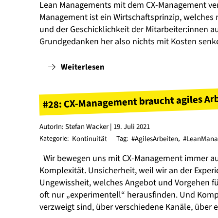
Lean Managements mit dem CX-Management verb
Management ist ein Wirtschaftsprinzip, welches 
und der Geschicklichkeit der Mitarbeiter:innen 
Grundgedanken her also nichts mit Kosten senke
Weiterlesen
#28: CX-Management braucht agiles Arbe
AutorIn: Stefan Wacker | 19. Juli 2021
Kategorie:
Kontinuität
Tag:
#AgilesArbeiten
,
#LeanMana
Wir bewegen uns mit CX-Management immer auc
Komplexität. Unsicherheit, weil wir an der Exper
Ungewissheit, welches Angebot und Vorgehen für 
oft nur „experimentell“ herausfinden. Und Kompl
verzweigt sind, über verschiedene Kanäle, über 